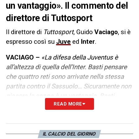
un vantaggio». Il commento del
direttore di Tuttosport
Il direttore di
Tuttosport
, Guido
Vaciago
, si è
espresso così su
Juve
ed
Inter
.
VACIAGO –
«La difesa della Juventus è
all’altezza di quella dell’Inter. Basti pensare
che quattro reti sono arrivate nella stessa
partita contro il Sassuolo… Sicuramente non
giocare le coppe è un vantaggio. Basti
READ MORE
guardare gli infortuni che sta subendo il
Milan in questa stagione. Negli ultimi due
anni la Juventus ha avuto sempre infortuni,
quest’anno ne sta avendo di meno. Ed è
IL CALCIO DEL GIORNO