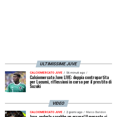
con la maglia della
Juventus Under 15
:
un’ottima pedina che può tornare utile anche
per la prossima stagione.
LA PLAYLIST DELLE NOSTRE TOP NEWS
ULTIMISSIME JUVE
CALCIOMERCATO JUVE
56 minuti ago
Calciomercato Juve LIVE: doppia contropartita
per Lucumì, riflessioni in corso per il prestito di
Suzuki
VIDEO
CALCIOMERCATO JUVE
2 giorni ago
Marco Baridon
Juve, cederlo sarebbe un errore! Il mercato si