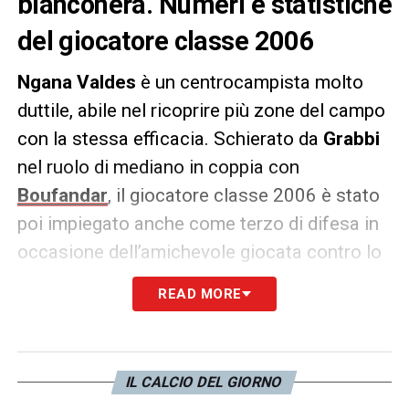
bianconera. Numeri e statistiche
del giocatore classe 2006
Ngana Valdes
è un centrocampista molto
duttile, abile nel ricoprire più zone del campo
con la stessa efficacia. Schierato da
Grabbi
nel ruolo di mediano in coppia con
Boufandar
, il giocatore classe 2006 è stato
poi impiegato anche come terzo di difesa in
occasione dell’amichevole giocata contro lo
Spezia.
READ MORE
Il centrocampista, che nella regular season
ha raccolto
due presenze
per un totale di
140 minuti
, si è messo in mostra quest’anno
IL CALCIO DEL GIORNO