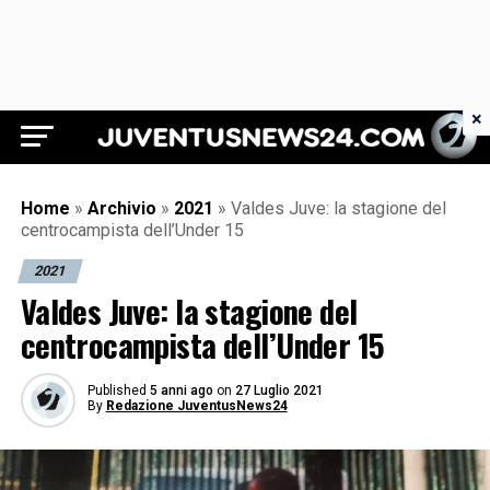
×
Juventus News 24
Home
»
Archivio
»
2021
»
Valdes Juve: la stagione del
centrocampista dell’Under 15
2021
Valdes Juve: la stagione del
centrocampista dell’Under 15
Published
5 anni ago
on
27 Luglio 2021
By
Redazione JuventusNews24