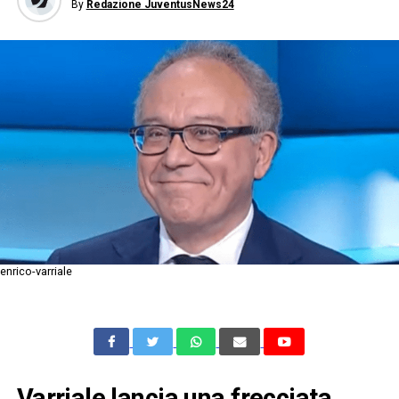
By
Redazione JuventusNews24
enrico-varriale
Varriale lancia una frecciata