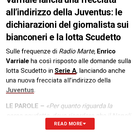
all’indirizzo della Juventus: le
dichiarazioni del giornalista sui
bianconeri e la lotta Scudetto
Sulle frequenze di
Radio Marte
,
Enrico
Varriale
ha così risposto alle domande sulla
lotta Scudetto in
Serie A
, lanciando anche
una nuova frecciata all’indirizzo della
Juventus
.
LE PAROLE –
«Per quanto riguarda la
corsa scudetto, devo ricordare che il Napoli
READ MORE
non è partito per vincerlo. Manna lo ha
ribadito in conferenza. Ho visto celebrazioni