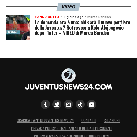
VIDEO
HANNO DETTO
1 giorno ago
Marco Baridon
La domanda ora è una: chi sarà il nuovo portiere
della Juventus? Retroscena Kolo-Alajbegovic
dopo l’Inter – VIDEO di Marco Baridon
SCARICA L’APP DI JUVENTUS NEWS 24
CONTATTI
REDAZIONE
PRIVACY POLICY E TRATTAMENTO DEI DATI PERSONALI
INFORMATIVA ESTESA SUI COOKIE (COOKIE POLICY)