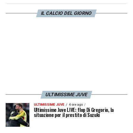
sui giornali di squadre come Milan e
Juventus che faticano a mettere nel mirino la
IL CALCIO DEL GIORNO
Champions League, obiettivo che il Napoli
sembra aver raggiunto già».
LA PLAYLIST DELLE NOSTRE TOP NEWS
ULTIMISSIME JUVE
ULTIMISSIME JUVE
4 ore ago
Ultimissime Juve LIVE: flop Di Gregorio, la
situazione per il prestito di Suzuki