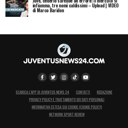
Juve, cederlo sarebbe un errore! Il mercato si
infiamma, tre nomi caldissimi – Upload | VIDEO
di Marco Baridon
SCARICA L’APP DI JUVENTUS NEWS 24
CONTATTI
REDAZIONE
PRIVACY POLICY E TRATTAMENTO DEI DATI PERSONALI
INFORMATIVA ESTESA SUI COOKIE (COOKIE POLICY)
NETWORK SPORT REVIEW