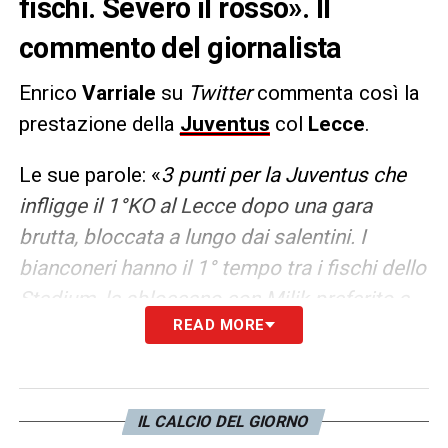
fischi. Severo il rosso». Il
commento del giornalista
Enrico
Varriale
su
Twitter
commenta così la
prestazione della
Juventus
col
Lecce
.
Le sue parole: «
3 punti per la Juventus che
infligge il 1°KO al Lecce dopo una gara
brutta, bloccata a lungo dai salentini. I
bianconeri hanno il 1° tempo tra i fischi dello
Stadium, la sbloccano con Milik preferito a
READ MORE
Vlahovic.Nel finale ospiti in 10 per un rosso
severo deciso da Giua
».
LA PLAYLIST DELLE NOSTRE TOP NEWS
IL CALCIO DEL GIORNO