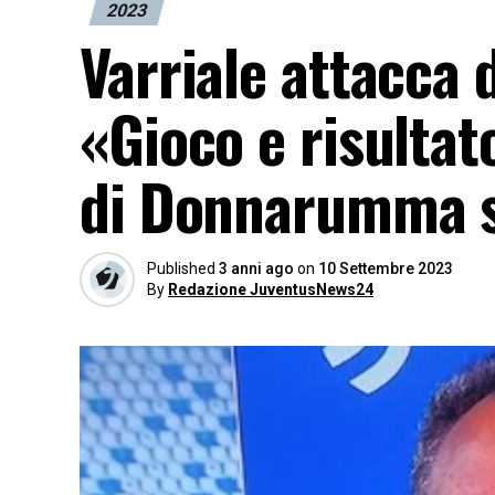
2023
Varriale attacca 
«Gioco e risultat
di Donnarumma s
Published
3 anni ago
on
10 Settembre 2023
By
Redazione JuventusNews24