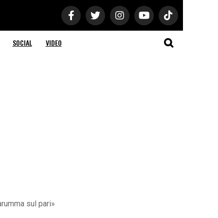
SOCIAL
VIDEO
narumma sul pari»