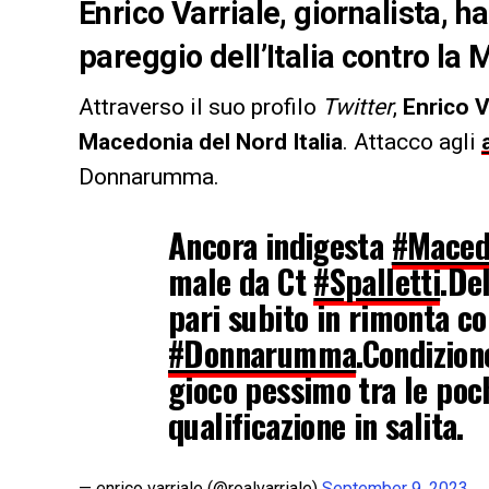
Enrico Varriale, giornalista, 
pareggio dell’Italia contro la
Attraverso il suo profilo
Twitter
,
Enrico V
Macedonia del Nord Italia
. Attacco agli
Donnarumma.
Ancora indigesta
#Maced
male da Ct
#Spalletti
.De
pari subito in rimonta co
#Donnarumma
.Condizion
gioco pessimo tra le poc
qualificazione in salita.
— enrico varriale (@realvarriale)
September 9, 2023