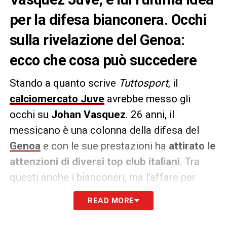
per la difesa bianconera. Occhi
sulla rivelazione del Genoa:
ecco che cosa può succedere
Stando a quanto scrive
Tuttosport
, il
calciomercato Juve
avrebbe messo gli
occhi su
Johan Vasquez
. 26 anni, il
messicano è una colonna della difesa del
Genoa
e con le sue prestazioni ha
attirato le
attenzioni di diversi top club italiani
. Tra
questi anche i bianconeri, ma l’affare per
gennaio appare complicato.
READ MORE
Questo per via del
cambio di proprietà