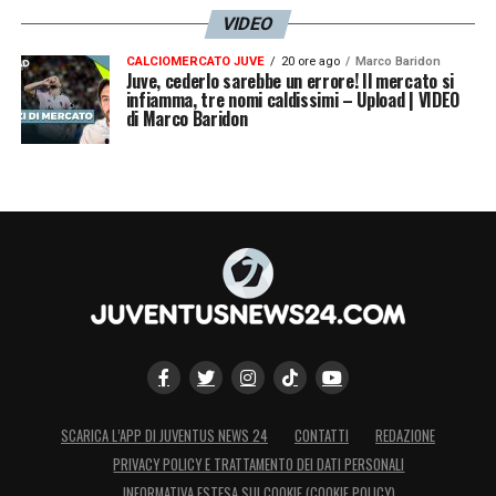
VIDEO
CALCIOMERCATO JUVE
20 ore ago
Marco Baridon
Juve, cederlo sarebbe un errore! Il mercato si
infiamma, tre nomi caldissimi – Upload | VIDEO
di Marco Baridon
SCARICA L’APP DI JUVENTUS NEWS 24
CONTATTI
REDAZIONE
PRIVACY POLICY E TRATTAMENTO DEI DATI PERSONALI
INFORMATIVA ESTESA SUI COOKIE (COOKIE POLICY)