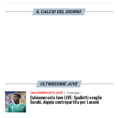
rossoblù
. Difficilmente il nuovo patron
lascerà partire, con una delle sue prime
IL CALCIO DEL GIORNO
mosse, un calciatore che ormai è un simbolo
del nuovo corso del Grifone. Più facile
pensare
che l’affare si possa fare in estate
.
LA PLAYLIST DELLE NOSTRE TOP NEWS
ULTIMISSIME JUVE
CALCIOMERCATO JUVE
2 ore ago
Calciomercato Juve LIVE: Spalletti sceglie
Suzuki, doppia contropartita per Lucumì