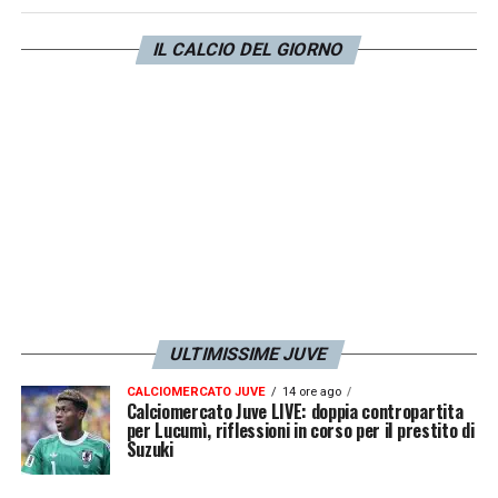
Atalanta 68 (35)
IL CALCIO DEL GIORNO
Juventus 64 (36)
Lazio 64 (36)
Roma 63 (35)
Bologna 62 (36)
Milan 60 (36)
Fiorentina 59 (34)
Como 48 (36)
Torino 44 (35)
Udinese 44 (36)
ULTIMISSIME JUVE
Genoa 39 (35)
CALCIOMERCATO JUVE
14 ore ago
Cagliari 33 (36)
Calciomercato Juve LIVE: doppia contropartita
per Lucumì, riflessioni in corso per il prestito di
Verona 33 (36)
Suzuki
Parma 32 (36)