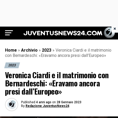
×
Juventus News 24
Home
»
Archivio
»
2023
»
Veronica Ciardi e il matrimonio
con Bernardeschi: «Eravamo ancora presi dall’Europeo»
2023
Veronica Ciardi e il matrimonio con
Bernardeschi: «Eravamo ancora
presi dall’Europeo»
Published
4 anni ago
on
28 Gennaio 2023
By
Redazione JuventusNews24