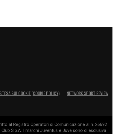
STESA SUI COOKIE (COOKIE POLICY)
NETWORK SPORT REVIEW
itto al Registro Operatori di Comunicazione al n. 26692
l Club S.p.A. I marchi Juventus e Juve sono di esclusiva