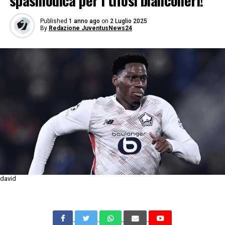
spasmodica per i tifosi bianconeri!
Published
1 anno ago
on
2 Luglio 2025
By
Redazione JuventusNews24
david