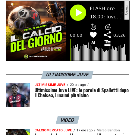
ULTIMISSIME JUVE
ULTIMISSIME JUVE
20 ore ago
Ultimissime Juve LIVE: le parole di Spalletti dopo
il Chelsea, Lucumì più vicino
VIDEO
CALCIOMERCATO JUVE
17 ore ago
Marco Baridon