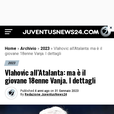
×
Juventus News 24
Home
»
Archivio
»
2023
»
Vlahovic all’Atalanta: ma è il
giovane 18enne Vanja. I dettagli
2023
Vlahovic all’Atalanta: ma è il
giovane 18enne Vanja. I dettagli
Published
4 anni ago
on
31 Gennaio 2023
By
Redazione JuventusNews24