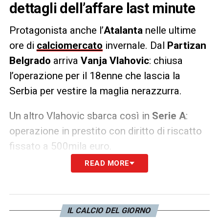
dettagli dell’affare last minute
Protagonista anche l’
Atalanta
nelle ultime
ore di
calciomercato
invernale. Dal
Partizan
Belgrado
arriva
Vanja Vlahovic
: chiusa
l’operazione per il 18enne che lascia la
Serbia per vestire la maglia nerazzurra.
Un altro Vlahovic sbarca così in
Serie A
:
operazione in prestito con diritto di riscatto
fissato a 500mila euro.
READ MORE
LA PLAYLIST DELLE NOSTRE TOP NEWS
IL CALCIO DEL GIORNO