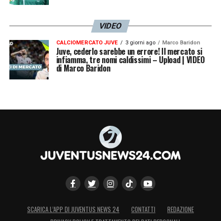
VIDEO
CALCIOMERCATO JUVE
3 giorni ago
Marco Baridon
Juve, cederlo sarebbe un errore! Il mercato si
infiamma, tre nomi caldissimi – Upload | VIDEO
di Marco Baridon
SCARICA L’APP DI JUVENTUS NEWS 24
CONTATTI
REDAZIONE