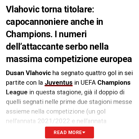
Vlahovic torna titolare:
capocannoniere anche in
Champions. I numeri
dell’attaccante serbo nella
massima competizione europea
Dusan Vlahovic
ha segnato quattro gol in sei
partite con la
Juventus
in UEFA
Champions
League
in questa stagione, già il doppio di
quelli segnati nelle prime due stagioni messe
assieme nella competizione (un gol
nell’annata 2021/2022 e nell’annata
2022/2023). Il serbo ha aperto le marcature
READ MORE