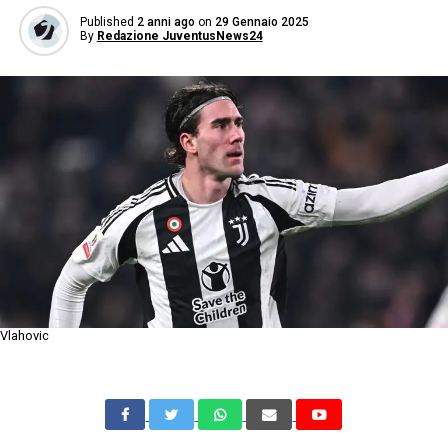
Published
2 anni ago
on
29 Gennaio 2025
By
Redazione JuventusNews24
Vlahovic