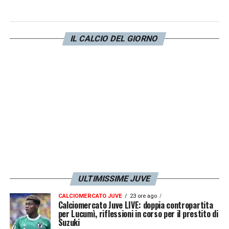
nella partita casalinga più recente nel torneo,
nel 2-0 sul
Manchester City.
IL CALCIO DEL GIORNO
Kolo Muani non è convocabile in
Champions
League
: il serbo tornerà così titolare nel
match di questa sera in programma
all’Allianz Stadium contro il
Benfica
.
LA PLAYLIST DELLE NOSTRE TOP NEWS
ULTIMISSIME JUVE
CALCIOMERCATO JUVE
23 ore ago
Calciomercato Juve LIVE: doppia contropartita
per Lucumì, riflessioni in corso per il prestito di
Suzuki