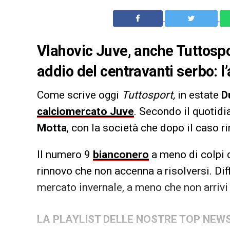
Vlahovic Juve, anche Tuttospor
addio del centravanti serbo: l’
Come scrive oggi
Tuttosport,
in estate
D
calciomercato Juve
. Secondo il quotid
Motta
, con la società che dopo il caso 
Il numero 9
bianconero
a meno di colpi d
rinnovo che non accenna a risolversi. Diff
mercato invernale, a meno che non arriv
LA PLAYLIST DELLE NOSTRE TOP NEW