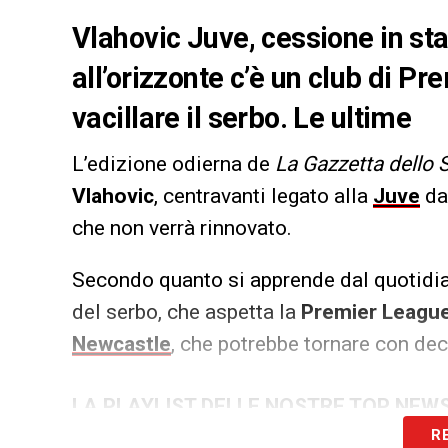
Vlahovic Juve, cessione in st
all’orizzonte c’è un club di P
vacillare il serbo. Le ultime
L’edizione odierna de
La Gazzetta dello 
Vlahovic
, centravanti legato alla
Juve
da
che non verrà rinnovato.
Secondo quanto si apprende dal quotidia
del serbo, che aspetta la
Premier Leagu
Newcastle
, che potrebbe tornare con dec
LA PLAYLIST DELLE NOSTRE TOP NEW
R