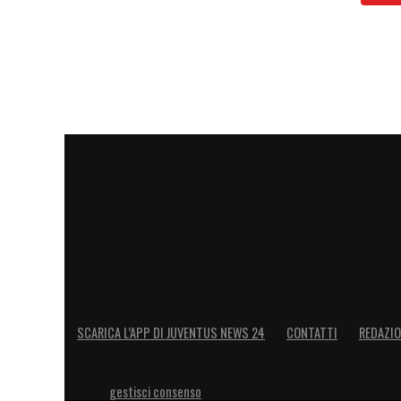
SCARICA L’APP DI JUVENTUS NEWS 24
CONTATTI
REDAZI
gestisci consenso