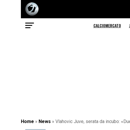
CALCIOMERCATO
Home
»
News
»
Vlahovic Juve, serata da incubo: «Due 