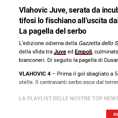
Vlahovic Juve, serata da incub
tifosi lo fischiano all’uscita 
La pagella del serbo
L’edizione odierna della
Gazzetta dello S
della sfida tra
Juve
ed
Empoli
, culminata
bianconeri. Di seguito la pagella di Dus
VLAHOVIC 4
– Prima il gol sbagliato a 5 
stelle. Il centravanti serbo esce dal ter
LA PLAYLIST DELLE NOSTRE TOP NEW
R