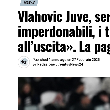
NEWS
Vlahovic Juve, se
imperdonabili, i t
all’uscita». La pa
Published
1 anno ago
on
27 Febbraio 2025
By
Redazione JuventusNews24