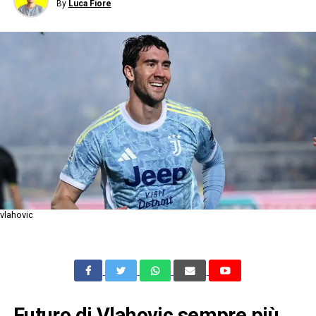
By
Luca Fiore
vlahovic
Futuro di Vlahovic sempre più