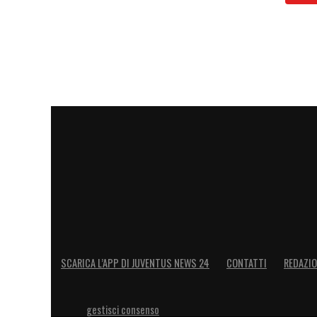
SCARICA L’APP DI JUVENTUS NEWS 24
CONTATTI
REDAZI
gestisci consenso