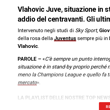
Vlahovic Juve, situazione in st
addio del centravanti. Gli ult
Intervenuto negli studi di
Sky Sport
,
Giov
della rosa della
Juventus
sempre più in 
Vlahovic
.
PAROLE –
«
C’è sempre un punto interrog
situazione è in stand-by proprio perché 
meno la Champions League e quello fa tu
mercato
».
LA PLAYLIST DELLE NOSTRE TOP NEW
R