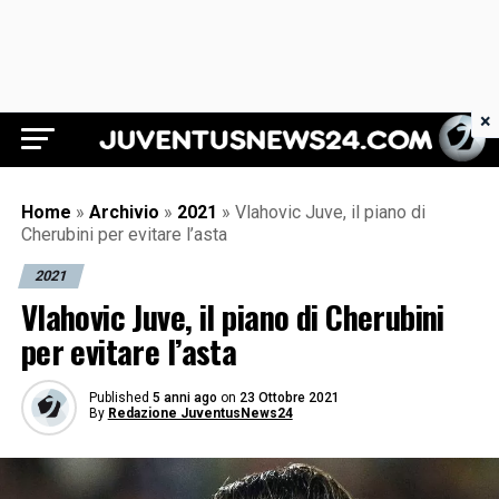
×
Juventus News 24
Home
»
Archivio
»
2021
»
Vlahovic Juve, il piano di
Cherubini per evitare l’asta
2021
Vlahovic Juve, il piano di Cherubini
per evitare l’asta
Published
5 anni ago
on
23 Ottobre 2021
By
Redazione JuventusNews24