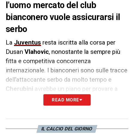
l’uomo mercato del club
bianconero vuole assicurarsi il
serbo
La
Juventus
resta iscritta alla corsa per
Dusan
Vlahovic
, nonostante la sempre più
fitta e competitiva concorrenza
internazionale. I bianconeri sono sulle tracce
dell’attaccante serbo da molto tempo e
Cherubini
avrebbe un piano per provare a
portare il centravanti della Fiorentina.
READ MORE
L’uomo mercato bianconero vorrebbe
provare a giocare d’anticipo come accaduto
IL CALCIO DEL GIORNO
due estati fa con
Chiesa
, cercando un