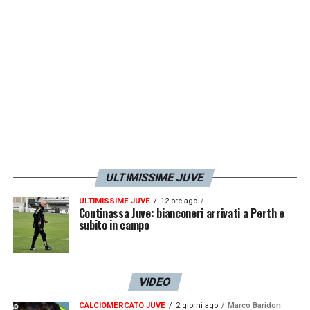
accordo già a gennaio. Lascare il giocatore a
Firenze
fino a giugno non sarebbe un
problema.
LA PLAYLIST DELLE NOSTRE TOP NEWS
ULTIMISSIME JUVE
ULTIMISSIME JUVE
12 ore ago
Continassa Juve: bianconeri arrivati a Perth e
subito in campo
VIDEO
CALCIOMERCATO JUVE
2 giorni ago
Marco Baridon