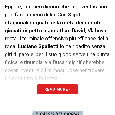
Eppure, i numeri dicono che la Juventus non
può fare a meno di lui. Con
8 gol
stagionali
segnati nella metà dei minuti
giocati rispetto a Jonathan David
, Vlahovic
resta il terminale offensivo più efficace della
rosa.
Luciano Spalletti
lo ha ribadito senza
giri di parole: per il suo gioco serve una punta
fisica, e rinunciare a Dusan significherebbe
dover investire cifre mostruose per trovare
un sostituto all’altezza.
READ MORE
La
nuova maglia
, che reinterpreta i simboli
storici in chiave moderna,
debutterà contro
la Fiorentina
, in un match che chiarirà se la
IL CALCIO DEL GIORNO