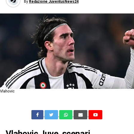
By
Redazione JuventusNews24
Vlahovic
Vlahovic Juve, scenari