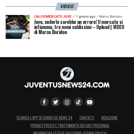
VIDEO
CALCIOMERCATO JUVE
1 giorno ago
Marco Baridon
Juve, cederlo sarebbe un errore! Il mercato si
infiamma, tre nomi caldissimi – Upload | VIDEO
di Marco Baridon
SCARICA L’APP DI JUVENTUS NEWS 24
CONTATTI
REDAZIONE
PRIVACY POLICY E TRATTAMENTO DEI DATI PERSONALI
INFORMATIVA ESTESA SUI COOKIE (COOKIE POLICY)