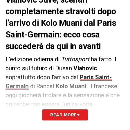
completamente stravolti dopo
l’arrivo di Kolo Muani dal Paris
Saint-Germain: ecco cosa
succederà da qui in avanti
L’edizione odierna di
Tuttosport
ha fatto il
punto sul futuro di Dusan
Vlahovic
soprattutto dopo l’arrivo dal
Paris Saint-
Germain
di Randal
Kolo Muani
. Il francese
oggi giocherà titolare e la sensazione è che
potrebbe non essere l’unica volta.
READ MORE
Come riportato dal quotidiano prima
dell’arrivo del nuovo numero 20 della
Juve