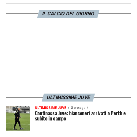
l’ex Fiorentina le giocava tutte e si sentiva
IL CALCIO DEL GIORNO
quasi intoccabile, mentre ora ha capito che
dovrà sudare di più per un posto da titolare.
LA PLAYLIST DELLE NOSTRE TOP NEWS
ULTIMISSIME JUVE
ULTIMISSIME JUVE
3 ore ago
Continassa Juve: bianconeri arrivati a Perth e
subito in campo