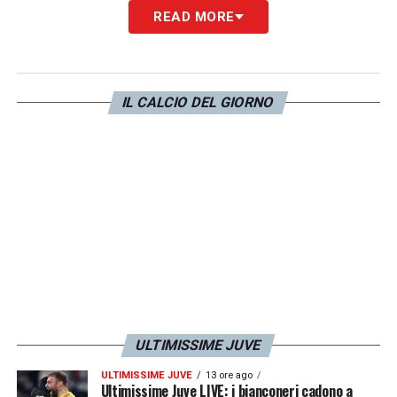
bianconero.
READ MORE
VLAHOVIC JUVE
– «
Ho una buona e alta
opinione di Vlahovic e delle sue qualità. Nel
IL CALCIO DEL GIORNO
calcio arriva un momento in cui si respira
un’aria negativa nel club. Non entrerò nei
dettagli e non commenterò il motivo per cui
non gioca e se dovrebbe, invece, essere
impiegato di più. Sono affari loro. Ogni
giocatore ha momenti positivi e negativi
nella propria carriera, noi apprezziamo
Dusan come uno dei tasselli più importanti
del nostro gioco. Ma
con me giocherà
ULTIMISSIME JUVE
sempre perché qui ha l’opportunità di
ULTIMISSIME JUVE
13 ore ago
dimostrare che quello che gli stanno
Ultimissime Juve LIVE: i bianconeri cadono a