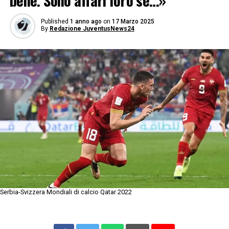
bene. Sono affari loro se…»
Published
1 anno ago
on
17 Marzo 2025
By
Redazione JuventusNews24
Serbia-Svizzera Mondiali di calcio Qatar 2022