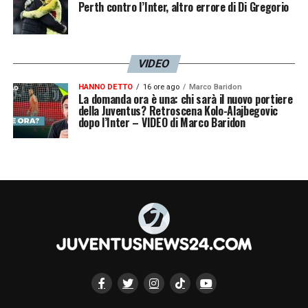
Perth contro l’Inter, altro errore di Di Gregorio
facendo non va bene
»
LA PLAYLIST DELLE NOSTRE TOP NEWS
VIDEO
HANNO DETTO
16 ore ago
Marco Baridon
La domanda ora è una: chi sarà il nuovo portiere
della Juventus? Retroscena Kolo-Alajbegovic
dopo l’Inter – VIDEO di Marco Baridon