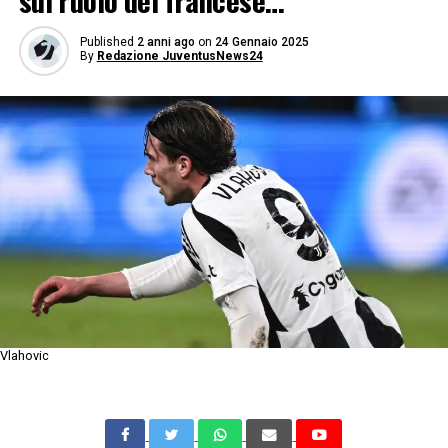
sul ruolo del francese…
Published
2 anni ago
on
24 Gennaio 2025
By
Redazione JuventusNews24
Vlahovic