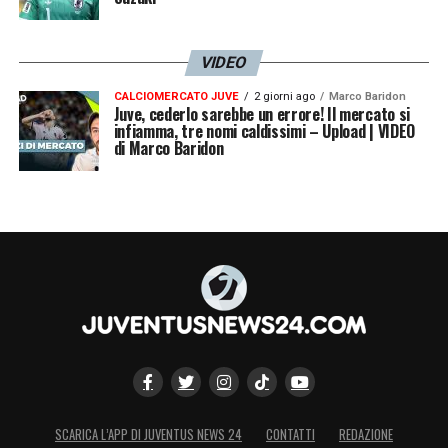
VIDEO
CALCIOMERCATO JUVE
2 giorni ago
Marco Baridon
Juve, cederlo sarebbe un errore! Il mercato si
infiamma, tre nomi caldissimi – Upload | VIDEO
di Marco Baridon
SCARICA L’APP DI JUVENTUS NEWS 24
CONTATTI
REDAZIONE