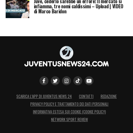
Juve, cederlo sarebbe un errore! Il mercato si
infiamma, tre nomi caldissimi – Upload | VIDEO
di Marco Baridon
Auguri di buon compleanno su
Instagram
.
LA PLAYLIST DELLE NOSTRE TOP NEWS
SCARICA L’APP DI JUVENTUS NEWS 24
CONTATTI
REDAZIONE
PRIVACY POLICY E TRATTAMENTO DEI DATI PERSONALI
INFORMATIVA ESTESA SUI COOKIE (COOKIE POLICY)
NETWORK SPORT REVIEW