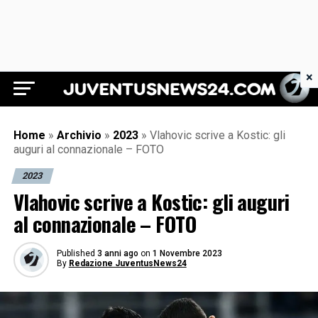
×
Juventus News 24
Home
»
Archivio
»
2023
»
Vlahovic scrive a Kostic: gli
auguri al connazionale – FOTO
2023
Vlahovic scrive a Kostic: gli auguri
al connazionale – FOTO
Published
3 anni ago
on
1 Novembre 2023
By
Redazione JuventusNews24