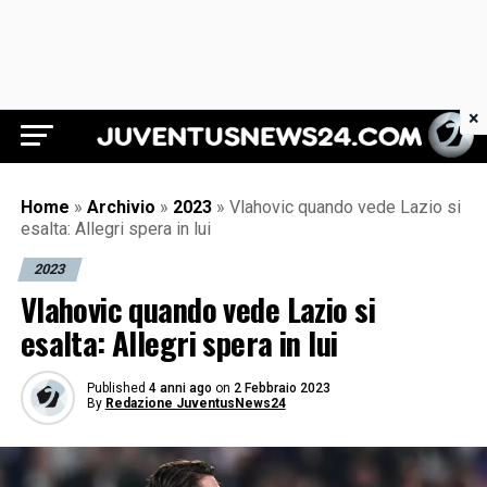
×
Juventus News 24
Home
»
Archivio
»
2023
»
Vlahovic quando vede Lazio si
esalta: Allegri spera in lui
2023
Vlahovic quando vede Lazio si
esalta: Allegri spera in lui
Published
4 anni ago
on
2 Febbraio 2023
By
Redazione JuventusNews24