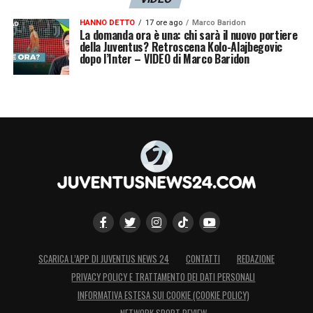
HANNO DETTO
17 ore ago
Marco Baridon
La domanda ora è una: chi sarà il nuovo portiere
della Juventus? Retroscena Kolo-Alajbegovic
dopo l’Inter – VIDEO di Marco Baridon
SCARICA L’APP DI JUVENTUS NEWS 24
CONTATTI
REDAZIONE
PRIVACY POLICY E TRATTAMENTO DEI DATI PERSONALI
INFORMATIVA ESTESA SUI COOKIE (COOKIE POLICY)