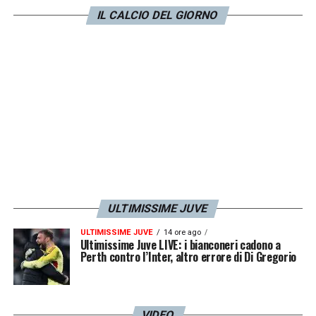
e una con i bianconeri.
Allegri
, oggi più che
IL CALCIO DEL GIORNO
mai, si affida a lui.
LA PLAYLIST DELLE NOSTRE TOP NEWS
ULTIMISSIME JUVE
ULTIMISSIME JUVE
14 ore ago
Ultimissime Juve LIVE: i bianconeri cadono a
Perth contro l’Inter, altro errore di Di Gregorio
VIDEO