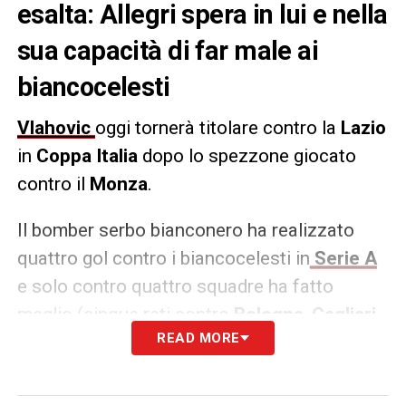
esalta: Allegri spera in lui e nella
sua capacità di far male ai
biancocelesti
Vlahovic
oggi tornerà titolare contro la
Lazio
in
Coppa Italia
dopo lo spezzone giocato
contro il
Monza
.
Il bomber serbo bianconero ha realizzato
quattro gol contro i biancocelesti in
Serie A
e solo contro quattro squadre ha fatto
meglio (cinque reti contro
Bologna
,
Cagliari
,
READ MORE
Sampdoria
e
Spezia
). Tre dei suoi gol alla
Lazio
, poi, sono arrivati in due sfide
casalinghe: due marcature con la Fiorentina