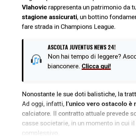
Vlahovic
rappresenta un patrimonio da t
stagione assicurati
, un bottino fondame
fare strada in Champions League.
ASCOLTA JUVENTUS NEWS 24!
Non hai tempo di leggere? Ascol
bianconere.
Clicca qui!
Nonostante le sue doti balistiche, la trat
Ad oggi, infatti,
l’unico vero ostacolo è 
calciatore. Il contratto attuale prevede 
casse societarie, in un momento in cui il
complessivo.