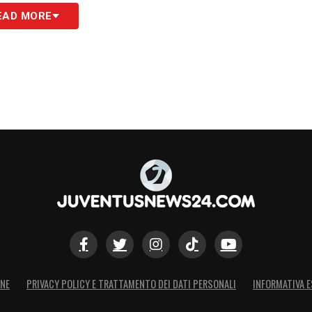
EAD MORE
ivio: premiare il rendimento del serbo o chiedere
. La prudenza della dirigenza nasce anche da una
are come
una cifra importante che potrebbe
problemi fisici
che hanno condizionato l’atleta
fastidi muscolari hanno spesso limitato la
sulla tenuta sul lungo periodo di un asset così
S
ONE
PRIVACY POLICY E TRATTAMENTO DEI DATI PERSONALI
INFORMATIVA E