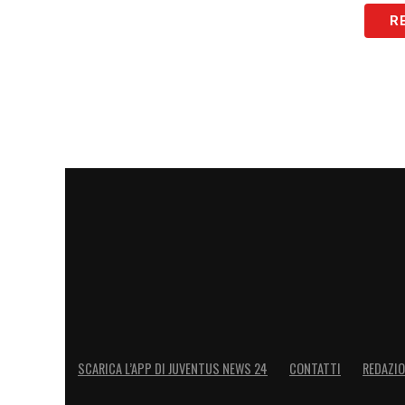
R
La società si trova quindi davanti a un b
un sacrificio in nome della sostenibilità
valutazione clinica; l’investimento app
creare problemi se si pensa ai continui 
nelle ultime annate. La pubalgia e altri 
continuità di
Vlahovic
, sollevando dubbi 
costoso.
LA PLAYLIST DELLE NOSTRE TOP NEW
SCARICA L’APP DI JUVENTUS NEWS 24
CONTATTI
REDAZI