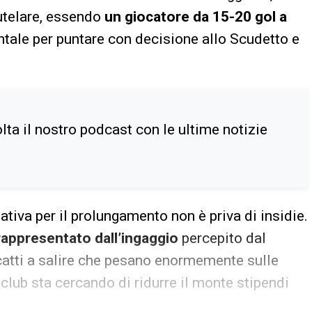
utelare, essendo
un giocatore da 15-20 gol a
ntale per puntare con decisione allo Scudetto e
ta il nostro podcast con le ultime notizie
tativa per il prolungamento non è priva di insidie.
rappresentato dall’ingaggio
percepito dal
scatti a salire che pesano enormemente sulle
 club sta cercando di ridurre il monte stipendi