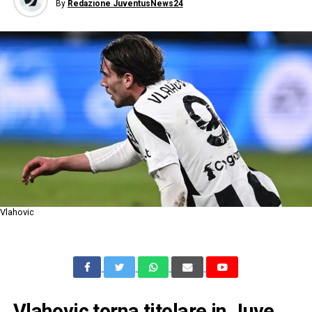
By
Redazione JuventusNews24
Vlahovic
Vlahovic torna titolare in Juve