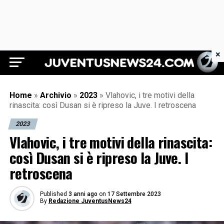
×
Juventus News 24
Home
»
Archivio
»
2023
»
Vlahovic, i tre motivi della
rinascita: così Dusan si è ripreso la Juve. I retroscena
2023
Vlahovic, i tre motivi della rinascita:
così Dusan si è ripreso la Juve. I
retroscena
Published
3 anni ago
on
17 Settembre 2023
By
Redazione JuventusNews24