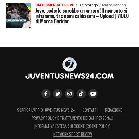
CALCIOMERCATO JUVE
3 giorni ago
Marco Baridon
Juve, cederlo sarebbe un errore! Il mercato si
infiamma, tre nomi caldissimi – Upload | VIDEO
di Marco Baridon
SCARICA L’APP DI JUVENTUS NEWS 24
CONTATTI
REDAZIONE
PRIVACY POLICY E TRATTAMENTO DEI DATI PERSONALI
INFORMATIVA ESTESA SUI COOKIE (COOKIE POLICY)
NETWORK SPORT REVIEW