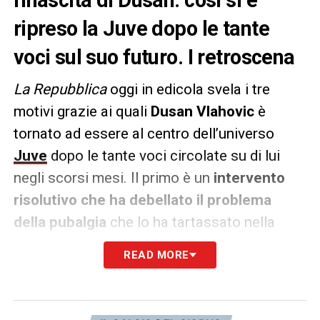
ripreso la Juve dopo le tante
voci sul suo futuro. I retroscena
La Repubblica
oggi in edicola svela i tre
motivi grazie ai quali
Dusan Vlahovic
è
tornato ad essere al centro dell’universo
Juve
dopo le tante voci circolate su di lui
negli scorsi mesi. Il primo è un
intervento
risolutivo che ha debellato il problema
della pubalgia
che lo ha tartassato nella
passata stagione.
READ MORE
DV9 ha avuto molti problemi, come da lui
stesso svelato, che ora sembrano essere