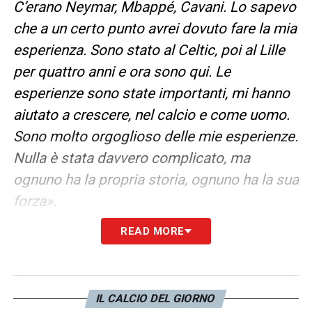
C’erano Neymar, Mbappé, Cavani. Lo sapevo
che a un certo punto avrei dovuto fare la mia
esperienza. Sono stato al Celtic, poi al Lille
per quattro anni e ora sono qui. Le
esperienze sono state importanti, mi hanno
aiutato a crescere, nel calcio e come uomo.
Sono molto orgoglioso delle mie esperienze.
Nulla è stata davvero complicato, ma
ognuno ha la propria storia, ognuno ha la sua
forza».
READ MORE
LA SCELTA DELLA JUVE
–
«È stato molto
facile. Dopo un po’ di tentativi, arrivando da
New York, il calcio è l’ultimo della lista,
IL CALCIO DEL GIORNO
quando sono cresciuto ho guardato tanti