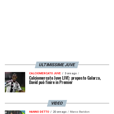
altri sport. Quando chiama la Juve non puoi
dire no. Un sogno realizzato. Non avrei mai
immaginato di giocare con alcuni dei
migliori calciatori al mondo. Non ci puoi
pensare…
».
LA PLAYLIST DELLE NOSTRE TOP NEWS
ULTIMISSIME JUVE
CALCIOMERCATO JUVE
3 ore ago
Calciomercato Juve LIVE: proposto Galarza,
David può finire in Premier
VIDEO
HANNO DETTO
20 ore ago
Marco Baridon