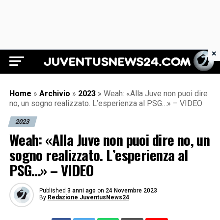
×
Juventus News 24
Home
»
Archivio
»
2023
»
Weah: «Alla Juve non puoi dire
no, un sogno realizzato. L’esperienza al PSG…» – VIDEO
2023
Weah: «Alla Juve non puoi dire no, un
sogno realizzato. L’esperienza al
PSG…» – VIDEO
Published
3 anni ago
on
24 Novembre 2023
By
Redazione JuventusNews24