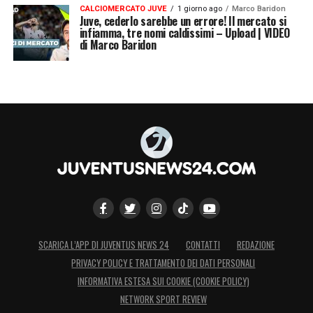
CALCIOMERCATO JUVE
1 giorno ago
Marco Baridon
Juve, cederlo sarebbe un errore! Il mercato si
infiamma, tre nomi caldissimi – Upload | VIDEO
di Marco Baridon
SCARICA L’APP DI JUVENTUS NEWS 24
CONTATTI
REDAZIONE
PRIVACY POLICY E TRATTAMENTO DEI DATI PERSONALI
INFORMATIVA ESTESA SUI COOKIE (COOKIE POLICY)
NETWORK SPORT REVIEW