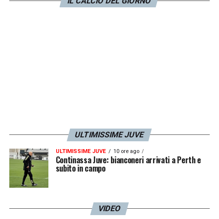
IL CALCIO DEL GIORNO
Spero di continuare così. Montella è un
allenatore davvero bravo a livello di
motivazioni. È anche una persona molto
buona in termini di carattere. Prima della
partita mi ha rassicurato
dicendomi:«Tranquillo, gioca il tuo calcio, sei
molto bravo, gioca comodo
».
LA PLAYLIST DELLE NOSTRE TOP NEWS
ULTIMISSIME JUVE
ULTIMISSIME JUVE
10 ore ago
Continassa Juve: bianconeri arrivati a Perth e
subito in campo
VIDEO