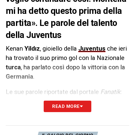
mi ha detto questo prima della
partita». Le parole del talento
della Juventus
Kenan
Yildız
, gioiello della
Juventus
che ieri
ha trovato il suo primo gol con la Nazionale
turca
, ha parlato così dopo la vittoria con la
Germania
.
Le sue parole riportate dal portale
Fanatik
:
«
Voglio ringraziare tutta la Federazione
READ MORE
turca. Sono felice di aver contributo alla
vittoria segnando un gol. Vorrei ringraziare il
nostro allenatore per aver creduto in me.