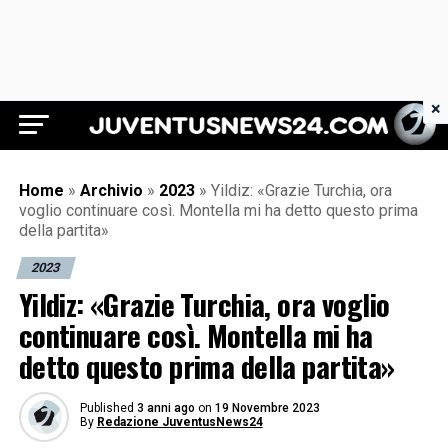
×
Juventus News 24
Home
»
Archivio
»
2023
»
Yildiz: «Grazie Turchia, ora
voglio continuare così. Montella mi ha detto questo prima
della partita»
2023
Yildiz: «Grazie Turchia, ora voglio
continuare così. Montella mi ha
detto questo prima della partita»
Published
3 anni ago
on
19 Novembre 2023
By
Redazione JuventusNews24