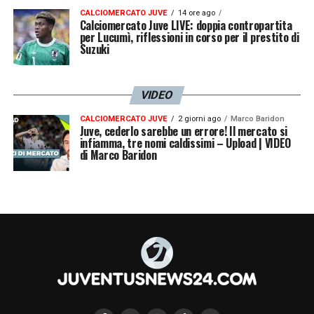
CALCIOMERCATO JUVE
14 ore ago
mostrato determinazione, ma non è stato
Calciomercato Juve LIVE: doppia contropartita
per Lucumì, riflessioni in corso per il prestito di
sufficiente per fermare il dominio dei
Suzuki
blancos
.
VIDEO
LA PLAYLIST DELLE NOSTRE TOP NEWS
CALCIOMERCATO JUVE
2 giorni ago
Marco Baridon
Juve, cederlo sarebbe un errore! Il mercato si
infiamma, tre nomi caldissimi – Upload | VIDEO
di Marco Baridon