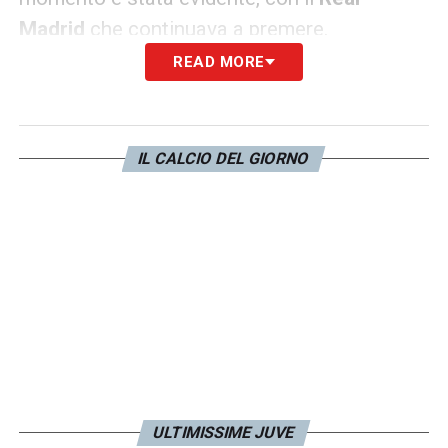
Madrid
che continuava a premere.
READ MORE
Yildiz Juve: la difficoltà contro il
Real Madrid e l’impegno della
squadra
IL CALCIO DEL GIORNO
Tudor ha poi parlato delle difficoltà di
affrontare una squadra come il
Real Madrid
:
“Le condizioni erano pazzesche, una
squadra come il
Real Madrid
, di primo livello.
Abbiamo dato tutto, questo è importante. Ci
è mancato il gol, poi loro sono micidiali,
anche quando ripartono, è difficile fermarli in
contropiede”. Nonostante le difficoltà,
Yildiz
ULTIMISSIME JUVE
e gli altri giocatori bianconeri hanno