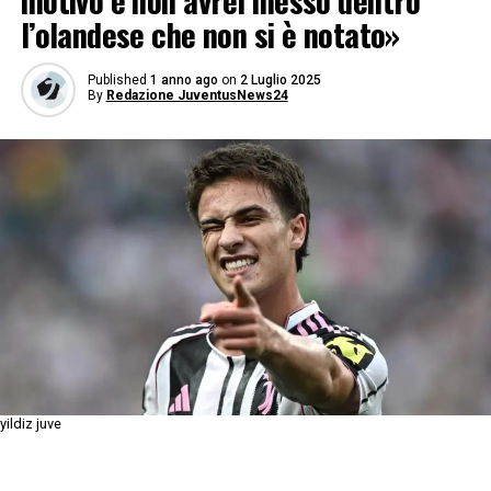
motivo e non avrei messo dentro
l’olandese che non si è notato»
Published
1 anno ago
on
2 Luglio 2025
By
Redazione JuventusNews24
yildiz juve