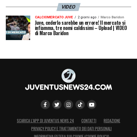
VIDEO
CALCIOMERCATO JUVE
2 giorni ago
Marco Baridon
Juve, cederlo sarebbe un errore! Il mercato si
infiamma, tre nomi caldissimi – Upload | VIDEO
di Marco Baridon
SCARICA L’APP DI JUVENTUS NEWS 24
CONTATTI
REDAZIONE
PRIVACY POLICY E TRATTAMENTO DEI DATI PERSONALI
INFORMATIVA ESTESA SUI COOKIE (COOKIE POLICY)