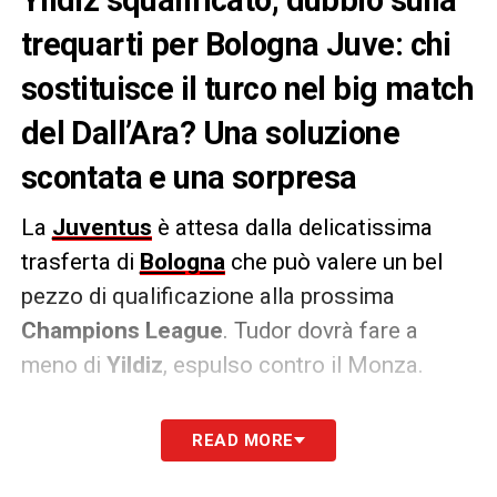
trequarti per Bologna Juve: chi
sostituisce il turco nel big match
del Dall’Ara? Una soluzione
scontata e una sorpresa
La
Juventus
è attesa dalla delicatissima
trasferta di
Bologna
che può valere un bel
pezzo di qualificazione alla prossima
Champions League
. Tudor dovrà fare a
meno di
Yildiz
, espulso contro il Monza.
Chi sostituirà il turco? Secondo la
Gazzetta
READ MORE
dello Sport
ci sono due ipotesi: da un lato la
soluzione più scontata porta all’impiego di