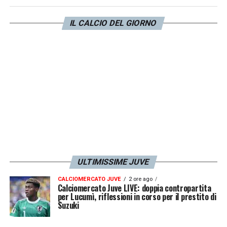
Conceicao
dal primo minuto con Nico,
IL CALCIO DEL GIORNO
dall’altra occhio anche alla sorpresa
McKennie
nel ruolo di trequartista.
LA PLAYLIST DELLE NOSTRE TOP NEWS
ULTIMISSIME JUVE
CALCIOMERCATO JUVE
2 ore ago
Calciomercato Juve LIVE: doppia contropartita
per Lucumì, riflessioni in corso per il prestito di
Suzuki