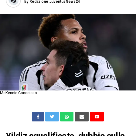
By
Redazione JuventusNews24
McKennie Conceicao
Yildiz squalificato, dubbio sulla