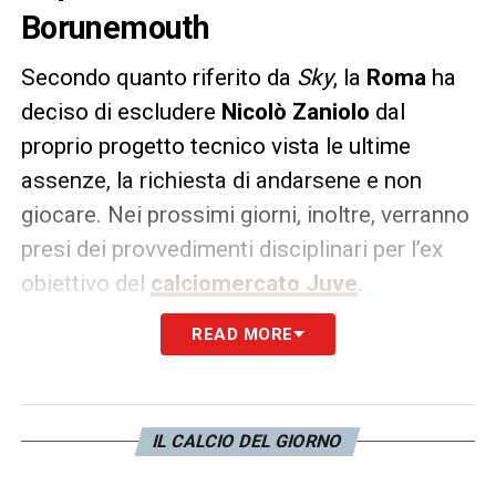
Borunemouth
Secondo quanto riferito da
Sky
, la
Roma
ha
deciso di escludere
Nicolò Zaniolo
dal
proprio progetto tecnico vista le ultime
assenze, la richiesta di andarsene e non
giocare. Nei prossimi giorni, inoltre, verranno
presi dei provvedimenti disciplinari per l’ex
obiettivo del
calciomercato Juve
.
READ MORE
Il centrocampista ha rifiutato il trasferimento
al
Bournemouth
: se dovessero arrivare
offerte in questi ultimi giorni di mercato
inferiori a quella del club inglese non
IL CALCIO DEL GIORNO
verranno accettate.