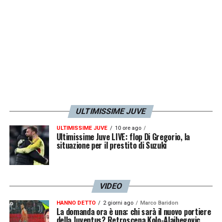
LA PLAYLIST DELLE NOSTRE TOP NEWS
ULTIMISSIME JUVE
ULTIMISSIME JUVE
10 ore ago
Ultimissime Juve LIVE: flop Di Gregorio, la
situazione per il prestito di Suzuki
VIDEO
HANNO DETTO
2 giorni ago
Marco Baridon
La domanda ora è una: chi sarà il nuovo portiere
della Juventus? Retroscena Kolo-Alajbegovic