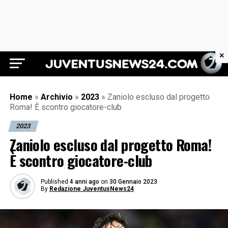
×
Juventus News 24
Home
»
Archivio
»
2023
»
Zaniolo escluso dal progetto
Roma! È scontro giocatore-club
2023
Zaniolo escluso dal progetto Roma!
È scontro giocatore-club
Published
4 anni ago
on
30 Gennaio 2023
By
Redazione JuventusNews24