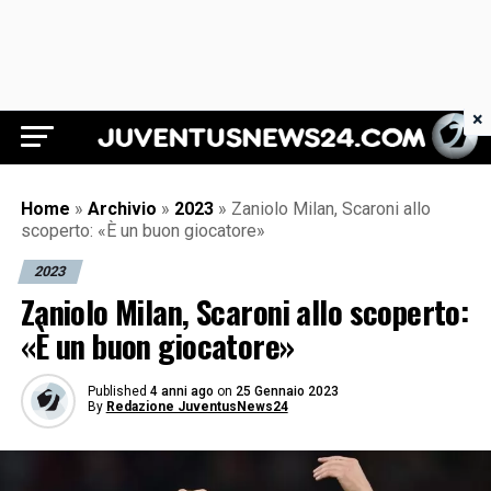
×
Juventus News 24
Home
»
Archivio
»
2023
»
Zaniolo Milan, Scaroni allo
scoperto: «È un buon giocatore»
2023
Zaniolo Milan, Scaroni allo scoperto:
«È un buon giocatore»
Published
4 anni ago
on
25 Gennaio 2023
By
Redazione JuventusNews24