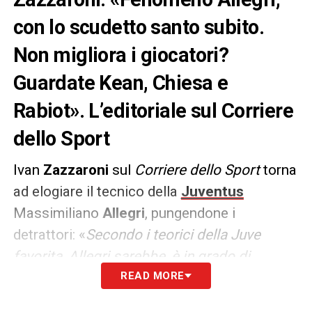
con lo scudetto santo subito.
Non migliora i giocatori?
Guardate Kean, Chiesa e
Rabiot». L’editoriale sul Corriere
dello Sport
Ivan
Zazzaroni
sul
Corriere dello Sport
torna
ad elogiare il tecnico della
Juventus
Massimiliano
Allegri
, pungendone i
detrattori: «
Secondo i teorici della Juve
favorita, Allegri sarebbe, è in grado di
vincere il campionato e quindi di recuperare i
READ MORE
18 punti che a giugno lo divisero dal Napoli,