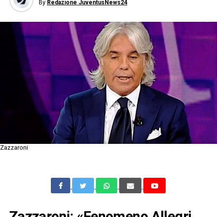
By
Redazione JuventusNews24
Zazzaroni
Zazzaroni: «Fenomeno Allegri,