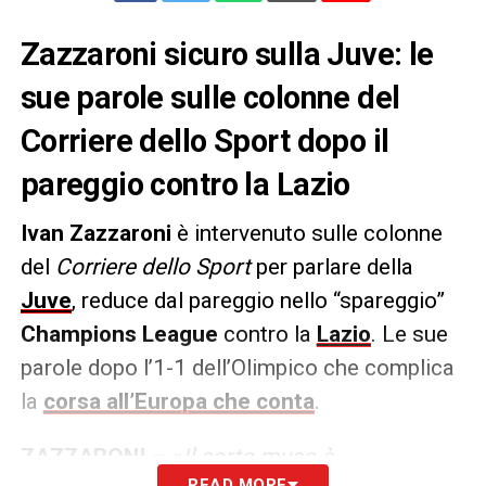
Zazzaroni sicuro sulla Juve: le
sue parole sulle colonne del
Corriere dello Sport dopo il
pareggio contro la Lazio
Ivan
Zazzaroni
è intervenuto sulle colonne
del
Corriere dello Sport
per parlare della
Juve
, reduce dal pareggio nello “spareggio”
Champions League
contro la
Lazio
. Le sue
parole dopo l’1-1 dell’Olimpico che complica
la
corsa all’Europa che conta
.
ZAZZARONI
– «
Il corto muso è
READ MORE