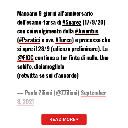
Mancano 9 giorni all’anniversario
dell’esame-farsa di
#Suarez
(17/9/20)
con coinvolgimento della
#Juventus
(
#Paratici
e avv.
#Turco
) e processo che
si apre il 28/9 (udienza preliminare). La
@FIGC
continua a far finta di nulla. Uno
schifo, diciamoglielo
(retwitta se sei d’accordo)
— Paolo Ziliani (@ZZiliani)
September
8, 2021
LA PLAYLIST DELLE NOSTRE TOP NEWS
READ MORE