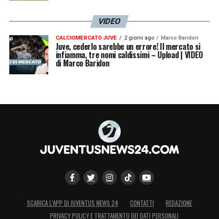
VIDEO
CALCIOMERCATO JUVE
2 giorni ago
Marco Baridon
Juve, cederlo sarebbe un errore! Il mercato si
infiamma, tre nomi caldissimi – Upload | VIDEO
di Marco Baridon
SCARICA L’APP DI JUVENTUS NEWS 24
CONTATTI
REDAZIONE
PRIVACY POLICY E TRATTAMENTO DEI DATI PERSONALI