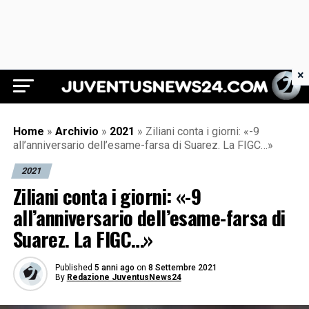
×
Juventus News 24
Home
»
Archivio
»
2021
»
Ziliani conta i giorni: «-9
all’anniversario dell’esame-farsa di Suarez. La FIGC…»
2021
Ziliani conta i giorni: «-9
all’anniversario dell’esame-farsa di
Suarez. La FIGC…»
Published
5 anni ago
on
8 Settembre 2021
By
Redazione JuventusNews24