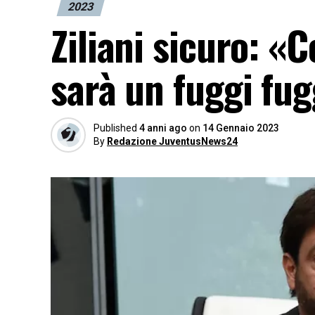
2023
Ziliani sicuro: «C
sarà un fuggi fu
Published
4 anni ago
on
14 Gennaio 2023
By
Redazione JuventusNews24