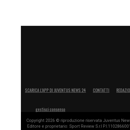
SCARICA L’APP DI JUVENTUS NEWS 24
CONTATTI
REDAZI
gestisci consenso
Copyright 2026 © riproduzione riservata Juventus News 
Editore e proprietario: Sport Review S.r.l P.I.11028660