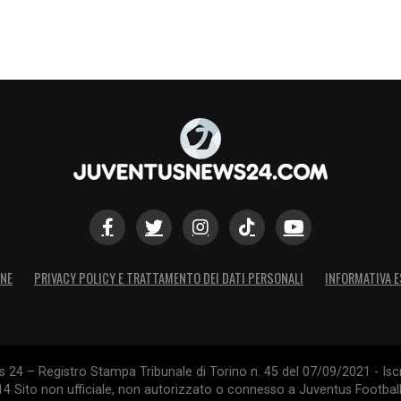
ONE
PRIVACY POLICY E TRATTAMENTO DEI DATI PERSONALI
INFORMATIVA E
24 – Registro Stampa Tribunale di Torino n. 45 del 07/09/2021 - Iscr
014 Sito non ufficiale, non autorizzato o connesso a Juventus Footbal