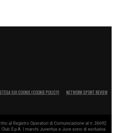
STESA SUI COOKIE (COOKIE POLICY)
NETWORK SPORT REVIEW
itto al Registro Operatori di Comunicazione al n. 26692
l Club S.p.A. I marchi Juventus e Juve sono di esclusiva