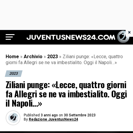
×
Juventus News 24
Home
»
Archivio
»
2023
»
Ziliani punge: «Lecce, quattro
giorni fa Allegri se ne va imbestialito. Oggi il Napoli…»
2023
Ziliani punge: «Lecce, quattro giorni
fa Allegri se ne va imbestialito. Oggi
il Napoli…»
Published
3 anni ago
on
30 Settembre 2023
By
Redazione JuventusNews24