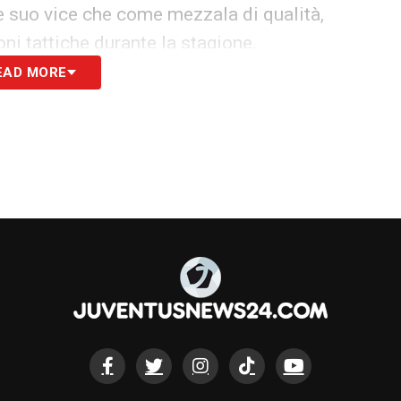
ome suo vice che come mezzala di qualità,
ni tattiche durante la stagione.
EAD MORE
Sulle tracce del laterale ucraino, infatti, ci
ficati
club della Bundesliga
, pronti a inserirsi
ziale “derby” sul mercato, con la concorrenza
ossime settimane saranno decisive per capire se
una trattativa concreta.
S