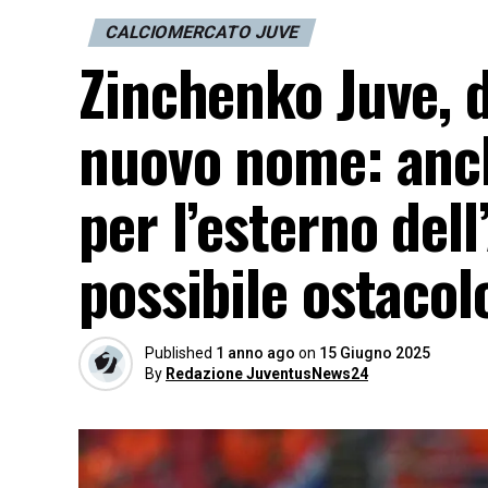
CALCIOMERCATO JUVE
Zinchenko Juve, da
nuovo nome: anch
per l’esterno dell’
possibile ostacol
Published
1 anno ago
on
15 Giugno 2025
By
Redazione JuventusNews24