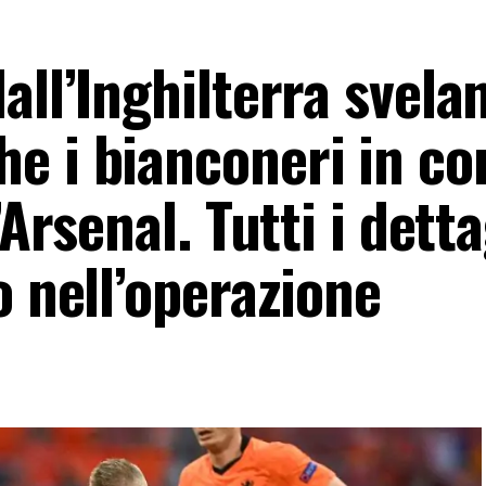
ll’Inghilterra svelan
e i bianconeri in co
Arsenal. Tutti i dettag
o nell’operazione