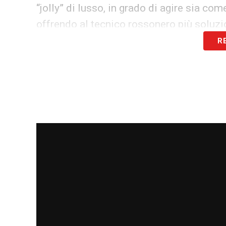
“jolly” di lusso, in grado di agire sia c
offrendo al tecnico rossonero più soluzio
R
La strada per l’Italia non è però scontata. 
sarebbero anche alcuni non meglio speci
nella corsa. Si prospetta quindi un poten
tedesca a fare da terza incomoda. Le pr
questa suggestione potrà trasformarsi in 
LA PLAYLIST DELLE NOSTRE TOP NEW