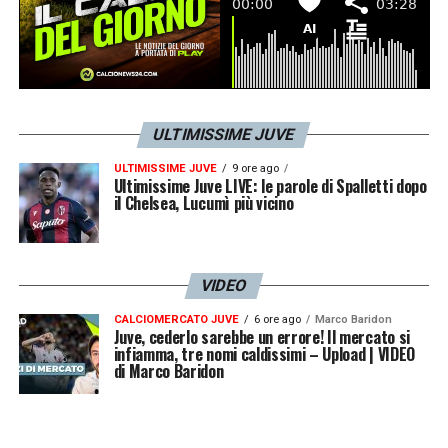
Se da una parte la sensazione è che
manchino soltanto alcuni dettagli da limare
ULTIMISSIME JUVE
per vedere Sorloth con la maglia bianconera,
ULTIMISSIME JUVE
9 ore ago
Ultimissime Juve LIVE: le parole di Spalletti dopo
dall’altra c’è un’altra matassa da districare:
il Chelsea, Lucumì più vicino
quella relativa a
Nico Gonzalez
.
L’argentino, protagonista in prestito con i
VIDEO
colchoneros negli ultimi mesi, è un elemento
CALCIOMERCATO JUVE
6 ore ago
Marco Baridon
Juve, cederlo sarebbe un errore! Il mercato si
che potrebbe agevolare o complicare i
infiamma, tre nomi caldissimi – Upload | VIDEO
di Marco Baridon
negoziati tra le due società, anche se fonti
spagnole sostengono che, almeno sulla
carta, le
trattative
per i due giocatori