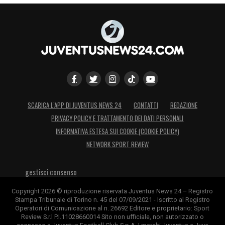
potrebbero restare
distinte e non legate a
uno scambio diretto
.
All’Atletico non dispiacerebbe confermare
Nico, ma Juventus e Colchoneros devono
ancora capire come bilanciare le rispettive
richieste.
SCARICA L’APP DI JUVENTUS NEWS 24
CONTATTI
REDAZIONE
PRIVACY POLICY E TRATTAMENTO DEI DATI PERSONALI
INFORMATIVA ESTESA SUI COOKIE (COOKIE POLICY)
NETWORK SPORT REVIEW
gestisci consenso
Copyright 2026 © riproduzione riservata Juventus News 24 – Registro
Stampa Tribunale di Torino n. 45 del 07/09/2021 - Iscritto al Registro
Operatori di Comunicazione al n. 26692 Editore e proprietario: Sport
Review S.r.l P.I.11028660014 Sito non ufficiale, non autorizzato o