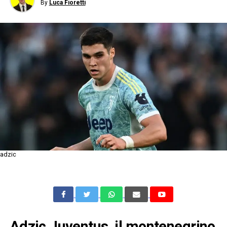
By
Luca Fioretti
adzic
Adzic Juventus, il montenegrino