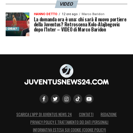
VIDEO
HANNO DETTO
12 ore ago
Marco Baridon
La domanda ora è una: chi sarà il nuovo portiere
della Juventus? Retroscena Kolo-Alajbegovic
dopo l’Inter – VIDEO di Marco Baridon
SCARICA L’APP DI JUVENTUS NEWS 24
CONTATTI
REDAZIONE
PRIVACY POLICY E TRATTAMENTO DEI DATI PERSONALI
INFORMATIVA ESTESA SUI COOKIE (COOKIE POLICY)