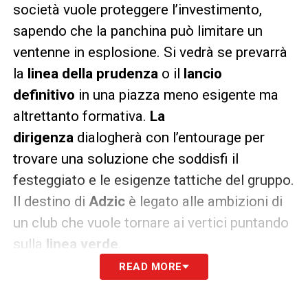
società vuole proteggere l’investimento,
sapendo che la panchina può limitare un
ventenne in esplosione. Si vedrà se prevarrà
la
linea della prudenza
o il
lancio
definitivo
in una piazza meno esigente ma
altrettanto formativa.
La
dirigenza
dialogherà con l’entourage per
trovare una soluzione che soddisfi il
festeggiato e le esigenze tattiche del gruppo.
Il destino di
Adzic
è legato alle ambizioni di
un club che vuole tornare ai vertici puntando
sulla
linea verde
.
READ MORE
LA PLAYLIST DELLE NOSTRE TOP NEWS