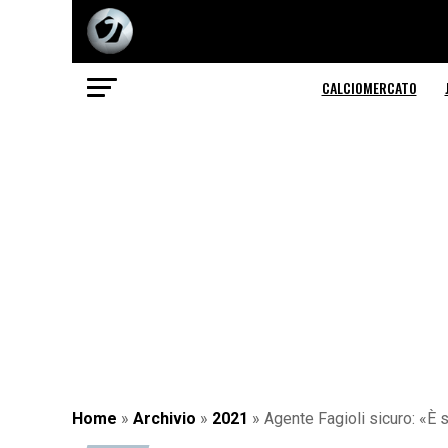
CALCIOMERCATO
Home
»
Archivio
»
2021
»
Agente Fagioli sicuro: «È s