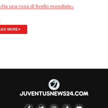
Ha una rosa di livello mondiale»
S
EAD MORE