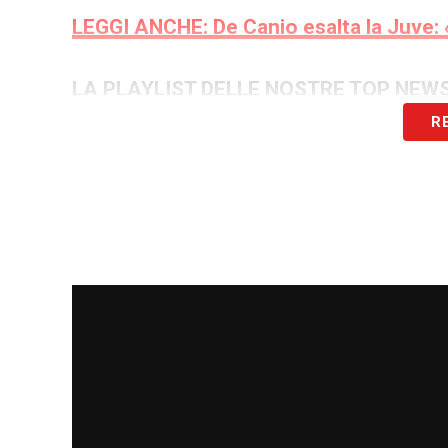
LEGGI ANCHE: De Canio esalta la Juve: «
LA PLAYLIST DELLE NOSTRE TOP NEW
R