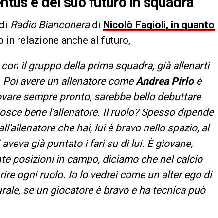
entus e del suo futuro in squadra
 di
Radio Bianconera
di
Nicolò Fagioli, in quanto
 in relazione anche al futuro,
on il gruppo della prima squadra, già allenarti
. Poi avere un allenatore come
Andrea Pirlo
è
rovare sempre pronto, sarebbe bello debuttare
osce bene l’allenatore. Il ruolo? Spesso dipende
’allenatore che hai, lui è bravo nello spazio, al
aveva già puntato i fari su di lui. È giovane,
te posizioni in campo, diciamo che nel calcio
re ogni ruolo. Io lo vedrei come un alter ego di
urale, se un giocatore è bravo e ha tecnica può