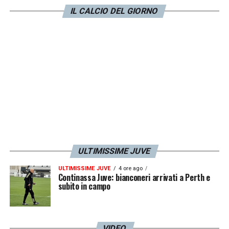
giocatori. Non devo giudicare quello che
IL CALCIO DEL GIORNO
succede fuori dall’Europa. Concentriamoci
solo su noi stessi
».
LA PLAYLIST DELLE NOSTRE TOP NEWS
ULTIMISSIME JUVE
ULTIMISSIME JUVE
4 ore ago
Continassa Juve: bianconeri arrivati a Perth e
subito in campo
VIDEO