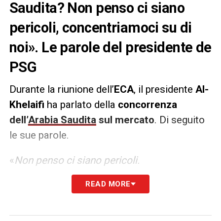
Saudita? Non penso ci siano
pericoli, concentriamoci su di
noi». Le parole del presidente de
PSG
Durante la riunione dell’
ECA
, il presidente
Al-
Khelaifi
ha parlato della
concorrenza
dell’
Arabia Saudita
sul mercato
. Di seguito
le sue parole.
«
Non penso ci siano pericoli.
Concentriamoci sull’Europa e sui nostri club.
READ MORE
Abbiamo noi le competizioni maggiori e più
importanti, inoltre abbiamo i migliori