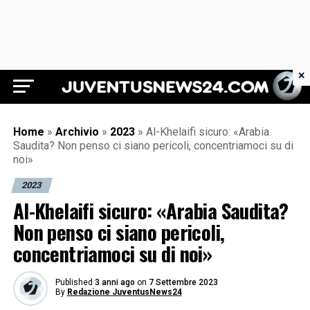
×
Juventus News 24
Home
»
Archivio
»
2023
»
Al-Khelaifi sicuro: «Arabia
Saudita? Non penso ci siano pericoli, concentriamoci su di
noi»
2023
Al-Khelaifi sicuro: «Arabia Saudita?
Non penso ci siano pericoli,
concentriamoci su di noi»
Published
3 anni ago
on
7 Settembre 2023
By
Redazione JuventusNews24