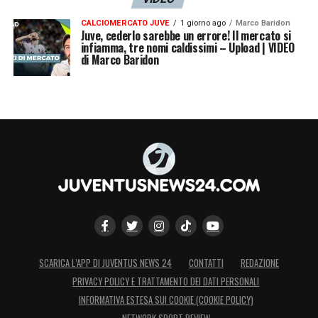
CALCIOMERCATO JUVE
1 giorno ago
Marco Baridon
Juve, cederlo sarebbe un errore! Il mercato si
infiamma, tre nomi caldissimi – Upload | VIDEO
di Marco Baridon
SCARICA L’APP DI JUVENTUS NEWS 24
CONTATTI
REDAZIONE
PRIVACY POLICY E TRATTAMENTO DEI DATI PERSONALI
INFORMATIVA ESTESA SUI COOKIE (COOKIE POLICY)