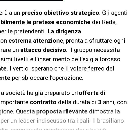
terà a un
preciso obiettivo strategico
. Gli agenti
ibilmente le pretese economiche
dei Reds,
er le pretendenti.
La dirigenza
 con
estrema attenzione
, pronta a sfruttare ogni
rrare un
attacco decisivo
. Il gruppo necessita
imi livelli e l’inserimento dell’ex giallorosso
nte
. I vertici sperano che il volere ferreo del
ente
per sbloccare l’operazione.
 la società ha già preparato un’
offerta di
n importante
contratto
della durata di
3
anni, con
agione. Questa
proposta rilevante
dimostra la
r un leader indiscusso tra i pali. Il brasiliano