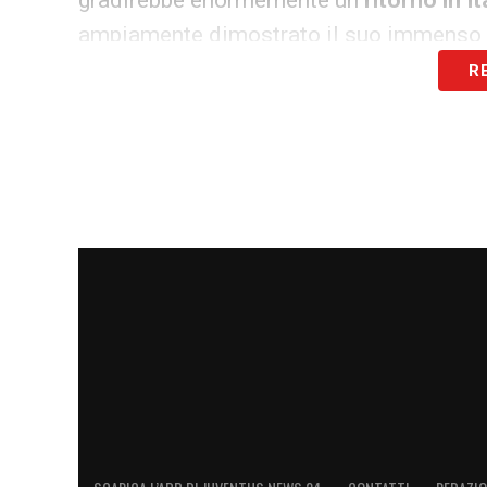
gradirebbe enormemente un
ritorno in It
ampiamente dimostrato il suo immenso 
R
LA PLAYLIST DELLE NOSTRE TOP NEW