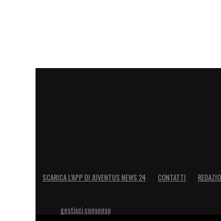
LA PLAYLIST DELLE NOSTRE TOP NEW
SCARICA L’APP DI JUVENTUS NEWS 24
CONTATTI
REDAZI
gestisci consenso