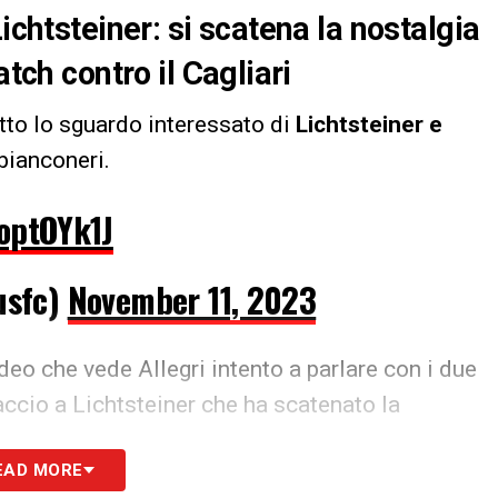
ichtsteiner: si scatena la nostalgia
atch contro il Cagliari
otto lo sguardo interessato di
Lichtsteiner e
 bianconeri.
loptOYk1J
usfc)
November 11, 2023
video che vede Allegri intento a parlare con i due
accio a Lichtsteiner che ha scatenato la
EAD MORE