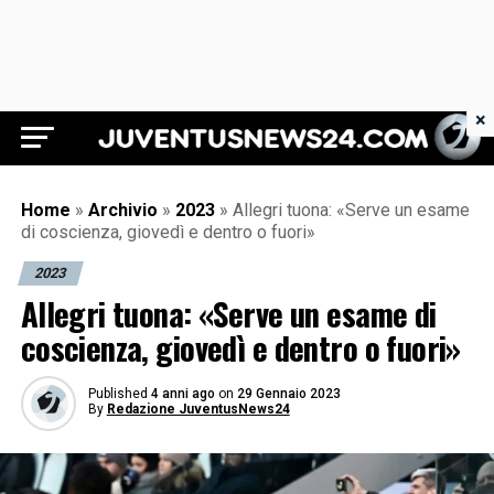
×
Juventus News 24
Home
»
Archivio
»
2023
»
Allegri tuona: «Serve un esame
di coscienza, giovedì e dentro o fuori»
2023
Allegri tuona: «Serve un esame di
coscienza, giovedì e dentro o fuori»
Published
4 anni ago
on
29 Gennaio 2023
By
Redazione JuventusNews24