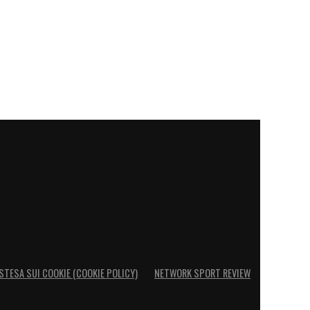
STESA SUI COOKIE (COOKIE POLICY)
NETWORK SPORT REVIEW