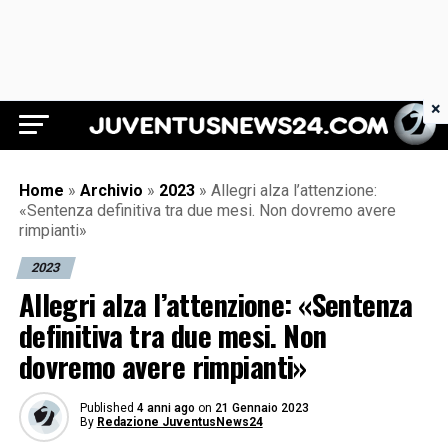
×
Juventus News 24
Home
»
Archivio
»
2023
»
Allegri alza l’attenzione:
«Sentenza definitiva tra due mesi. Non dovremo avere
rimpianti»
2023
Allegri alza l’attenzione: «Sentenza
definitiva tra due mesi. Non
dovremo avere rimpianti»
Published
4 anni ago
on
21 Gennaio 2023
By
Redazione JuventusNews24