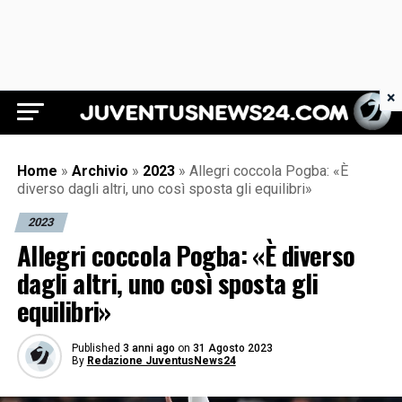
×
Juventus News 24
Home
»
Archivio
»
2023
»
Allegri coccola Pogba: «È
diverso dagli altri, uno così sposta gli equilibri»
2023
Allegri coccola Pogba: «È diverso
dagli altri, uno così sposta gli
equilibri»
Published
3 anni ago
on
31 Agosto 2023
By
Redazione JuventusNews24