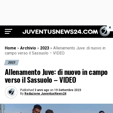
×
Juventus News 24
Home
»
Archivio
»
2023
»
Allenamento Juve: di nuovo in
campo verso il Sassuolo – VIDEO
2023
Allenamento Juve: di nuovo in campo
verso il Sassuolo – VIDEO
Published
3 anni ago
on
19 Settembre 2023
By
Redazione JuventusNews24